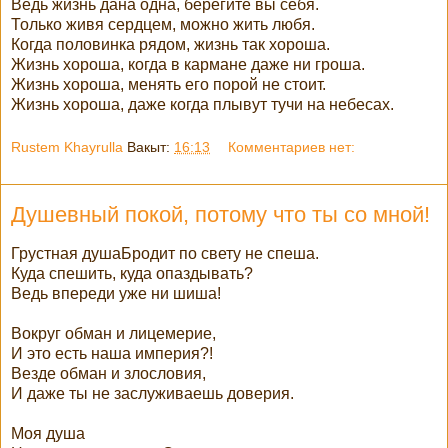
Ведь жизнь дана одна, берегите вы себя.
Только живя сердцем, можно жить любя.
Когда половинка рядом, жизнь так хороша.
Жизнь хороша, когда в кармане даже ни гроша.
Жизнь хороша, менять его порой не стоит.
Жизнь хороша, даже когда плывут тучи на небесах.
Rustem Khayrulla
Вакыт:
16:13
Комментариев нет:
Душевный покой, потому что ты со мной!
Грустная душаБродит по свету не спеша.
Куда спешить, куда опаздывать?
Ведь впереди уже ни шиша!
Вокруг обман и лицемерие,
И это есть наша империя?!
Везде обман и злословия,
И даже ты не заслуживаешь доверия.
Моя душа