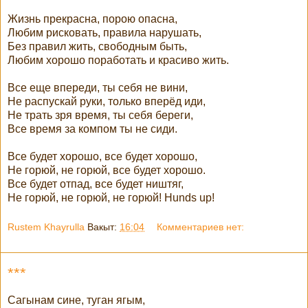
Жизнь прекрасна, порою опасна,
Любим рисковать, правила нарушать,
Без правил жить, свободным быть,
Любим хорошо поработать и красиво жить.
Все еще впереди, ты себя не вини,
Не распускай руки, только вперёд иди,
Не трать зря время, ты себя береги,
Все время за компом ты не сиди.
Все будет хорошо, все будет хорошо,
Не горюй, не горюй, все будет хорошо.
Все будет отпад, все будет ништяг,
Не горюй, не горюй, не горюй! Hunds up!
Rustem Khayrulla
Вакыт:
16:04
Комментариев нет:
***
Сагынам сине, туган ягым,