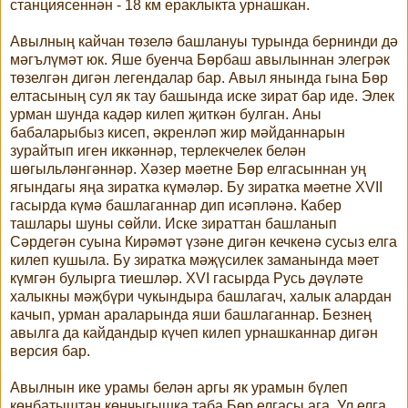
станциясеннән - 18 км ераклыкта урнашкан.
Авылның кайчан төзелә башлануы турында бернинди дә
мәгълүмәт юк. Яше буенча Бөрбаш авылыннан элегрәк
төзелгән дигән легендалар бар. Авыл янында гына Бөр
елтасының сул як тау башында иске зират бар иде. Элек
урман шунда кадәр килеп җиткән булган. Аны
бабаларыбыз кисеп, әкренләп жир мәйданнарын
зурайтып иген иккәннәр, терлекчелек белән
шөгыльләнгәннәр. Хәзер мәетне Бөр елгасыннан уң
ягындагы яңа зиратка күмәләр. Бу зиратка мәетне ХVII
гасырда күмә башлаганнар дип исәпләнә. Кабер
ташлары шуны сөйли. Иске зираттан башланып
Сәрдегән суына Кирәмәт үзәне дигән кечкенә сусыз елга
килеп кушыла. Бу зиратка мәҗүсилек заманында мәет
күмгән булырга тиешләр. ХVI гасырда Русь дәүләте
халыкны мәҗбүри чукындыра башлагач, халык алардан
качып, урман араларында яши башлаганнар. Безнең
авылга да кайдандыр күчеп килеп урнашканнар дигән
версия бар.
Авылнын ике урамы белән аргы як урамын бүлеп
көнбатыштан көнчыгышка таба Бөр елгасы ага. Ул елга