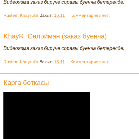
Видеоязма заказ бирүче соравы буенча бетерелде.
Rustem Khayrulla
Вакыт:
16:11
Комментариев нет:
KhayR. Сөләйман (заказ буенча)
Видеоязма заказ бирүче соравы буенча бетерелде.
Rustem Khayrulla
Вакыт:
16:11
Комментариев нет:
Карга боткасы