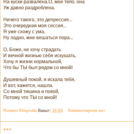
На куски развалена.О, мое тело, она
Уж давно раздроблена.
Ничего такого, это депрессия...
Это очередная моя сессия...
Я уже схожу с ума,
Ну ладно, мне вешаться пора...
О, Боже, не хочу страдать
И вечной жизнью себя искушать,
Хочу я жизни нормальной,
Что бы ТЫ был рядом со мной!
Душевный покой, я искала тебя,
И вот, кажется, нашла.
Со мной тишина и покой,
Потому что ТЫ со мной!
Rustem Khayrulla
Вакыт:
16:08
Комментариев нет:
***