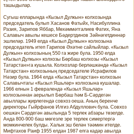
ташыдылар.
Сугыш елларында «Кызыл Дулкын» колхозында
председатель булып Хасанов Фатыйх, Насибуллина
Разия, Зарипов Яббар, Мөхәммәтгалиев Фатих, Яна
Салавыч авылы кешесе Бәдертдинов Зәйнәгетдиннәр
эшлиләр. 1949 елда «Кызыл Дулкын» колхозына
председатель итеп Гарипов Әхәтне сайлыйлар. «Кызыл
Дулкын» колхозының 550 га жире була. 1950 елда
«Кызыл Дулкын» колхозы Бөрбаш колхозы «Кызыл
Татарстан»га кушыла. Колхозлар берләшкәндә «Кызыл
Татарстан» колхозының председателе Исрафилов
Нәзир була. 1964 елда «Кызыл Татарстан» колхозын
Салавычтагы «Кызыл Яшьләр» колхозына кушалар.
1966 елнын 1 февралендә «Кызыл Яшьләр»
колхозыннан аерылып Бөрбаш һәм Б-Сәрдегән
авыллары җирлегендә совхоз оеша. Аның беренче
директоры Гыйрфанов Илгиз Абдуллович була. Совхоз
оешкач Сәрдегән авылында 5 терлек абзары төзелде.
Анда 800-900 баш мөгезле эре терлек симертергә
момкинчелек булды. Халык эш белән тәәмин ителде.
Мифтахов Раиф 1955 елдан 1987 елга кадәр авылда