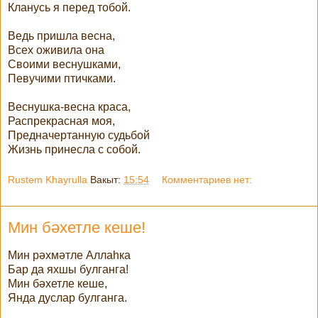
Кланусь я перед тобой.
Ведь пришла весна,
Всех оживила она
Своими веснушками,
Певучими птичками.
Веснушка-весна краса,
Распрекрасная моя,
Предначертанную судьбой
Жизнь принесла с собой.
Rustem Khayrulla
Вакыт:
15:54
Комментариев нет:
Мин бәхетле кеше!
Мин рәхмәтле Аллаһка
Бар да яхшы булганга!
Мин бәхетле кеше,
Янда дуслар булганга.