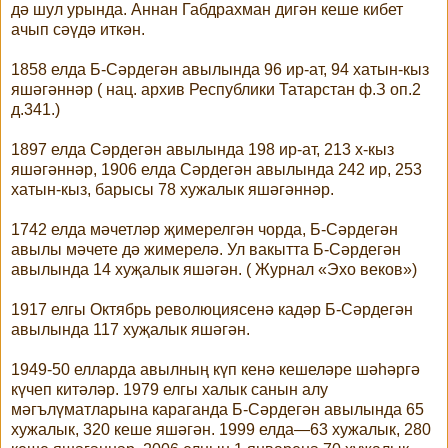
дә шул урында. Аннан Габдрахман дигән кеше кибет
ачып сәүдә иткән.
1858 елда Б-Сәрдегән авылында 96 ир-ат, 94 хатын-кыз
яшәгәннәр ( нац. архив Республики Татарстан ф.З оп.2
д.341.)
1897 елда Сәрдегән авылында 198 ир-ат, 213 х-кыз
яшәгәннәр, 1906 елда Сәрдегән авылында 242 ир, 253
хатын-кыз, барысы 78 хужалык яшәгәннәр.
1742 елда мәчетләр җимерелгән чорда, Б-Сәрдегән
авылы мәчете дә жимерелә. Ул вакытта Б-Сәрдегән
авылында 14 хуҗалык яшәгән. ( Журнал «Эхо веков»)
1917 елгы Октябрь революциясенә кадәр Б-Сәрдегән
авылында 117 хуҗалык яшәгән.
1949-50 елларда авылның күп кенә кешеләре шәһәргә
күчеп китәләр. 1979 елгы халык санын алу
мәгълүматларына караганда Б-Сәрдегән авылында 65
хужалык, 320 кеше яшәгән. 1999 елда—63 хужалык, 280