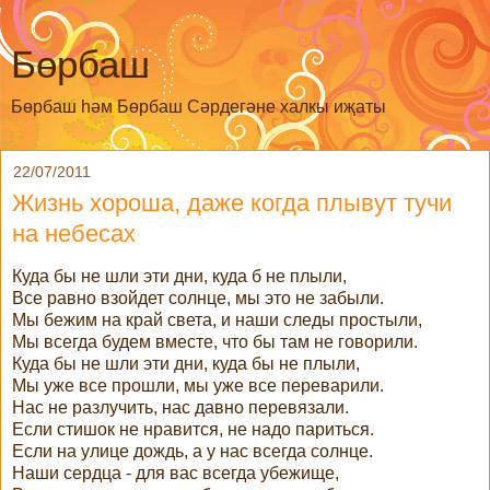
Бөрбаш
Бөрбаш һәм Бөрбаш Сәрдегәне халкы иҗаты
22/07/2011
Жизнь хороша, даже когда плывут тучи
на небесах
Куда бы не шли эти дни, куда б не плыли,
Все равно взойдет солнце, мы это не забыли.
Мы бежим на край света, и наши следы простыли,
Мы всегда будем вместе, что бы там не говорили.
Куда бы не шли эти дни, куда бы не плыли,
Мы уже все прошли, мы уже все переварили.
Нас не разлучить, нас давно перевязали.
Если стишок не нравится, не надо париться.
Если на улице дождь, а у нас всегда солнце.
Наши сердца - для вас всегда убежище,