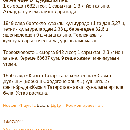
бәрәңгедән 24 ц уңыш алына.
1 сыердан 682 л сөт, 1 сарыктан 1,3 кг йон алына.
Атлардан үрчем алу юк дәрәҗәдә.
1949 елда бөртекле-кузаклы культурадан 1 га дан 5,27 ц,
техник культуралардан 2,33 ц, бәрәңгедән 32,6 ц,
яшелчәләрдән 9 ц уңыш алына. Терлек азыгы
культуралары чәчелсә дә, уңыш алынмаган.
Терлекчелектә 1 сыерга 942 л сөт, 1 сарыктан 2,3 кг йон
алына. Кереме 68637 сум. 9 кеше хезмәт минимумын
үтәми.
1950 елда «Кызыл Татарстан» колхозына «Кызыл
Дулкын» (Бөрбаш Сәрдегәне авылы) кушыла. 27
сентябрьдә «Кызыл Татарстан» авыл хуҗалыгы артеле
була. Устав раслана.
Rustem Khayrulla
Вакыт:
15:15
Комментариев нет:
14/07/2011