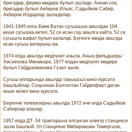
бригадир, ферма мөдире булып эшләде. Аннан соң
бригадир булып Акбиров Ильяс, Садыйков Сабир,
Акбиров Илдарлар эшләделәр.
1941-1945 елгы Бөек Ватан сугышына авылдан 104
кеше сугышка китеп, 52 се исән сау авылга кайта. 52 се
сугышта вафат булып калалар. Бүгенге көндә авылда
исән сугыш ветераны юк.
1974 елда авылда медпункт ачыла. Аның фельдшеры
Хөсәенова Мөнәвәрә, 1977 елдан медпункт мөдире
булып Габдрахманова Гүзәл эшли.
Сугыш елларында авылда тавышсыз кино күрсәтә
башлыйлар. Соңыннан Балтачтан Габделфәрт дигән
кеше килеп кино күрсәтә.
Беренче телевизорны авылда 1972 нче елда Садыйков
Сабирлар алалар.
1957 елда ДТ -54 тракторына ялганган әлектр станциясе
эшли башлый. Ул станцияне Мөбәрәкшин Тимергали,