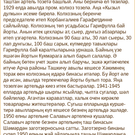
таштан артель тозетә башлый. Аны берничә ел төзиләр.
1929 елда авылда пром. колхоз тозелә. Аңа «Кызыл
дулкын» исеме бирелә. Колхозның беренче
председателе итеп Корбангалиев Гарафетдинне
сайлыйлар. Колхозның төп усадьбасы Гарифулла бай
йорты. Анын итек цехлары ат, сыер, дунгыз абзарлары
итеп үзгәртелә. Колхознын 90 баш аты, 30 лап сыеры, 30
лап дунгызы, 100 баш сарык, күпмедер тавыклары
Гарифулла бай каралтыларына урнаша. Байның үзе
яшәгән йортын Кукмарага алып барып салалар. Ә
байның бөтен учет эшен алып баручы, эшкә җитәкчелек
итүче Арча районы Ташкичу авылы кешесе Хәкимнең
торак өен колхозның идарә бинасы итәләр. Бу йорт әле
дә исән, авылда терлекчеләр йорты булып тора. Яңа
тозелгән артельдә киез итек бастыралар. 1941-1945
елларда артельдә шырпы ясыйлар, чыпта сугалар, шәл
бәйлиләр. Агачтан караватлар, халык очен кирәкле
товарларны житештерәләр. Сугыш елларында курше-
тирә авылларның күп кешесе безнең артельдә эшләде.
1950 елны артельне Салавыч артеленә кушалар.
Салавыч артеле безнен артельнең таш бинасын
Шәмәрдән заготзерносына сатты. Заготзерно бинаны
сүтеп 1950 елның жәй айларында ташын Шәмәрдәнгә