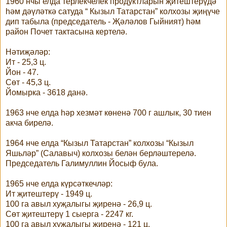
1960 нчы елда терлекчелек продуктларын җитештерүдә
һәм дәүләткә сатуда “ Кызыл Татарстан” колхозы җиңүче
дип табыла (председатель - Җәләлов Гыйният) һәм
район Почет тактасына кертелә.
Нәтиҗәләр:
Ит - 25,3 ц.
Йон - 47.
Сөт - 45,3 ц.
Йомырка - 3618 данә.
1963 нче елда һәр хезмәт көненә 700 г ашлык, 30 тиен
акча бирелә.
1964 нче елда “Кызыл Татарстан” колхозы “Кызыл
Яшьләр” (Салавыч) колхозы белән берләштерелә.
Председатель Галимуллин Йосыф була.
1965 нче елда күрсәткечләр:
Ит җитештерү - 1949 ц.
100 га авыл хуҗалыгы җиренә - 26,9 ц.
Сөт җитештерү 1 сыерга - 2247 кг.
100 га авыл хуҗалыгы җиренә - 121 ц.