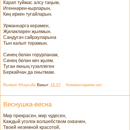
Карап туймас алсу таңым,
Игеннәрен-кырларын,
Киң иркен тугайларын.
Урманнарга керәмен,
Җиләкләрен җыямын.
Сандугач сайрауларына
Тын калып торамын.
Синең белән горурланам,
Синең белән көч җыям.
Туган якның гүзәллеген
Беркайчан да онытмам.
Rustem Khayrulla
Вакыт:
15:57
Комментариев нет:
Веснушка-весна
Мир прекрасен, мир чудесен,
Каждый уголок волшебством охвачен,
Твоей неземной красотой,