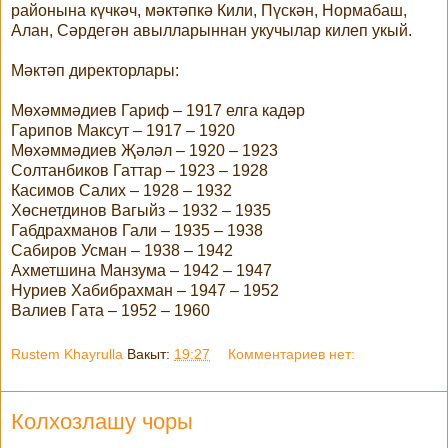
районына күчкәч, мәктәпкә Кили, Пүскән, Нормабаш,
Алан, Сәрдегән авылларыннан укучылар килеп укый.
Мәктәп директорлары:
Мөхәммәдиев Гариф – 1917 елга кадәр
Гарипов Максут – 1917 – 1920
Мөхәммәдиев Җәләл – 1920 – 1923
Солтанбиков Гаттар – 1923 – 1928
Касимов Салих – 1928 – 1932
Хөснетдинов Вагыйз – 1932 – 1935
Габдрахманов Гали – 1935 – 1938
Сабиров Усман – 1938 – 1942
Ахметшина Манзума – 1942 – 1947
Нуриев Хабибрахман – 1947 – 1952
Валиев Гата – 1952 – 1960
Rustem Khayrulla
Вакыт:
19:27
Комментариев нет:
Колхозлашу чоры