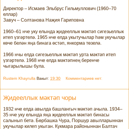
Директор – Исмаев Эльбрус Гильмуллович (1960–70
еллар)
Завуч – Солтанова Наҗия Гариповна
1960–61 нче уку елында җидееллык мәктәп сигезьеллык
итеп үзгәртелә. 1965 нче елда укытучылар һәм укучылар
көче белән яңа бинага өстәп, янкорма төзелә.
1966 нчы елда сигезьеллык мәктәп урта мәктәп итеп
үзгәртелә. 1968 нче елда мәктәпнең беренче
чыгарылышы була.
Rustem Khayrulla
Вакыт:
19:30
Комментариев нет:
Җидееллык мәктәп чоры
1932 нче елда авылда башлангыч мәктәп ачыла. 1934–
35 нче уку елында яңа җидееллык мәктәп бинасы
салынып бетә. Бөрбашка Чура, Поршур авылларыннан
укучылар килеп укыган. Кукмара районыннан Балтач