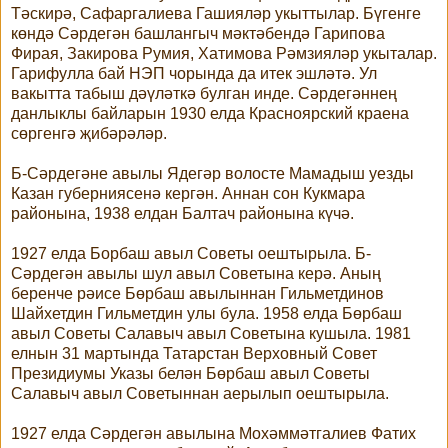
Тәскирә, Сафаргалиева Гашияләр укыттылар. Бүгенге
көндә Сәрдегән башлангыч мәктәбендә Гарипова
Фирая, Закирова Румия, Хатимова Рәмзияләр укыталар.
Гарифулла бай НЭП чорында да итек эшләтә. Ул
вакытта табыш дәүләткә булган инде. Сәрдегәннең
данлыклы байларын 1930 елда Красноярский краена
сөргенгә җибәрәләр.
Б-Сәрдегәне авылы Ядегәр волосте Мамадыш уезды
Казан губерниясенә кергән. Аннан сон Кукмара
районына, 1938 елдан Балтач районына күчә.
1927 елда Борбаш авыл Советы оештырыла. Б-
Сәрдегән авылы шул авыл Советына керә. Аның
беренче рәисе Бөрбаш авылыннан Гильметдинов
Шайхетдин Гильметдин улы була. 1958 елда Бөрбаш
авыл Советы Салавыч авыл Советына кушыла. 1981
елнын 31 мартында Татарстан Верховный Совет
Президиумы Указы белән Бөрбаш авыл Советы
Салавыч авыл Советыннан аерылып оештырыла.
1927 елда Сәрдегән авылына Мохәммәтгалиев Фатих