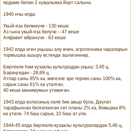
ярдәме белән 2 хуҗалыкка йорт салына.
1940 нчы елда:
Укый-яза белмәүче - 130 кеше
Аз гына укый-яза белүче – 47 кеше
Алфавит өйрәнүче - 63 кеше
1942 елда иген уңышы алу өчен, агротехника чараларын
тормышка ашыру өстендә эшләгәннәр.
Бөртекле һәм кузаклы культурадан уңыш: 3,45 ц.
Бәрәңгедән - 28,69 ц.
Атлар саны 85% ка, мөгезле эре терлек саны 100% ка,
сарык саны 61% ка үтәлгән.
40 кеше минимумын үтәмәгән.
1943 елда колхозның хәле бик авыр була. Дәүләт
тарафыннан билгеләнгән сөт планы 2% ка, йомырка 8%
ка үтәлә. 74 баш сарык, 10 баш ат үлә.
1944-45 елда бөртекле-кузаклы культуралардан 5,46 ц,