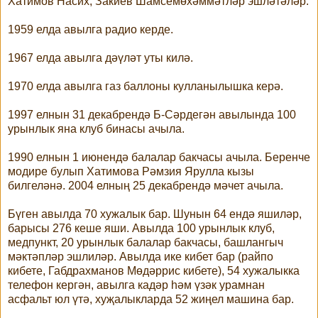
Хатимов Насих, Закиев Шамсемөхәммәтләр эшләтәләр.
1959 елда авылга радио керде.
1967 елда авылга дәүләт уты килә.
1970 елда авылга газ баллоны кулланылышка керә.
1997 елнын 31 декабрендә Б-Сәрдегән авылында 100
урынлык яна клуб бинасы ачыла.
1990 елнын 1 июнендә балалар бакчасы ачыла. Беренче
модире булып Хатимова Рәмзия Ярулла кызы
билгеләнә. 2004 елның 25 декабрендә мәчет ачыла.
Бүген авылда 70 хужалык бар. Шунын 64 ендә яшиләр,
барысы 276 кеше яши. Авылда 100 урынлык клуб,
медпункт, 20 урынлык балалар бакчасы, башлангыч
мәктәпләр эшлиләр. Авылда ике кибет бар (райпо
кибете, Габдрахманов Мөдәррис кибете), 54 хужалыкка
телефон кергән, авылга кадәр һәм үзәк урамнан
асфальт юл үтә, хуҗалыкларда 52 жиңел машина бар.