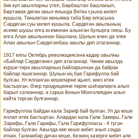
бик күп авылларны үтеп, Бөрбаштан башланып,
Бөртамак дигән авыл янында Вятка суына килеп
кушыла. Төньяктан көньякка таба Бөр елгасына
Сәрдегән суы килеп кушыла. Сәрдегән авылының
исеме шушы елга исемннән алынган булырга тиеш. Бу
елга Алан авылыннан башлана. Шунын өчен дә элек
Алан авылын Сәрдегәнбаш авылы дип атаганнар.
1917 елгы Октябрь революциясенә кадәр авылны
«Байлар Сәрдегәне» дип атаганнар. Чөнки авылда
күрше-тирә авылларның байларыннан да байрак
байлар яшәгәннәр. Шунын иң бае Гарифулла бай
булган. Ул ялланган кешеләрне җыеп, киез итек
бастырган. Әзер продукцияне төрле шәһәрләргә алып
барып сатканнар, ә сарык йонын Монголиядән алып
кайта торган булганнар.
Гарифуллла байдан кала Зариф бай булган. Ул да кеше
яллап итек бастырган. Алардан кала Гали Закиры, Гали
Зарифы, Гали Гарифы, Гали Гарифулласы - 4 туган
байлар булган. Авылда ике кеше кибет ачып сәудә
иткән. Галиәкбәр дигән кеше, безнең хәзерге кибет әле