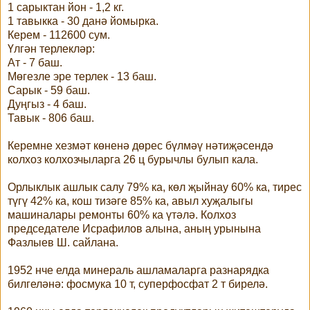
1 сарыктан йон - 1,2 кг.
1 тавыкка - 30 данә йомырка.
Керем - 112600 сум.
Үлгән терлекләр:
Ат - 7 баш.
Мөгезле эре терлек - 13 баш.
Сарык - 59 баш.
Дуңгыз - 4 баш.
Тавык - 806 баш.
Керемне хезмәт көненә дөрес бүлмәү нәтиҗәсендә
колхоз колхозчыларга 26 ц бурычлы булып кала.
Орлыклык ашлык салу 79% ка, көл җыйнау 60% ка, тирес
түгү 42% ка, кош тизәге 85% ка, авыл хуҗалыгы
машиналары ремонты 60% ка үтәлә. Колхоз
председателе Исрафилов алына, аның урынына
Фазлыев Ш. сайлана.
1952 нче елда минераль ашламаларга разнарядка
билгеләнә: фосмука 10 т, суперфосфат 2 т бирелә.