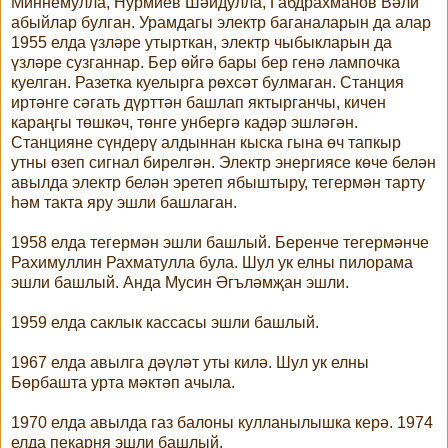
Миннемулла, Нурмиев Шәйдулла, Габдрахманов Вәли
абыйлар булган. Урамдагы электр баганаларын да алар
1955 елда үзләре утырткан, электр чыбыкларын да
үзләре сузганнар. Бер өйгә бары бер генә лампочка
куелган. Разетка куелырга рөхсәт булмаган. Станция
иртәнге сәгать дүрттән башлап яктырганчы, кичен
караңгы төшкәч, төнге унбергә кадәр эшләгән.
Станцияне сүндерү алдыннан кыска гына өч тапкыр
утны өзеп сигнал бирелгән. Электр энергиясе көче белән
авылда электр белән эретеп ябыштыру, тегермән тарту
һәм такта яру эшли башлаган.
1958 елда тегермән эшли башлый. Беренче тегермәнче
Рахимуллин Рахматулла була. Шул ук елны пилорама
эшли башлый. Анда Мусин Әгъләмҗан эшли.
1959 елда саклык кассасы эшли башлый.
1967 елда авылга дәүләт уты килә. Шул ук елны
Бөрбашта урта мәктәп ачыла.
1970 елда авылда газ балоны кулланылышка керә. 1974
елда пекарня эшли башлый.