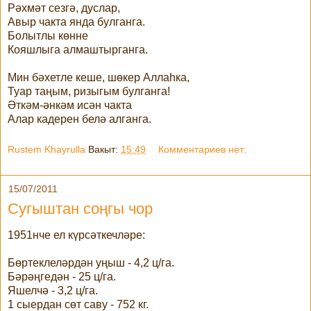
Рәхмәт сезгә, дуслар,
Авыр чакта янда булганга.
Болытлы көнне
Кояшлыга алмаштырганга.
Мин бәхетле кеше, шөкер Аллаһка,
Туар таңым, ризыгым булганга!
Әткәм-әнкәм исән чакта
Алар кадерен белә алганга.
Rustem Khayrulla
Вакыт:
15:49
Комментариев нет:
15/07/2011
Сугыштан соңгы чор
1951нче ел күрсәткечләре:
Бөртеклеләрдән уңыш - 4,2 ц/га.
Бәрәңгедән - 25 ц/га.
Яшелчә - 3,2 ц/га.
1 сыердан сөт саву - 752 кг.