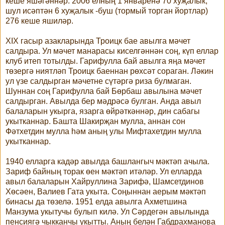
кеше яшәгәннәр. 2006 елның 1 январенә 70 хуҗалык,
шул исәптән 6 хуҗалык -буш (тормый торган йортлар)
276 кеше яшиләр.
XIX гасыр азакларында Троицк бае авылга мәчет
салдыра. Ул мәчет манарасы киселгәннән соң, күп еллар
клуб итеп тотылды. Гарифулла бай авылга яңа мәчет
төзергә ниятләп Троицк баеннан рөхсәт сораган. Ләкин
ул үзе салдырган мәчетне сүтәргә риза булмаган.
Шуннан соң Гарифулла бай Бөрбаш авылына мәчет
салдырган. Авылда бер мәдрәсә булган. Анда авыл
балаларын укырга, язарга өйрәткәннәр, дин сабагы
укытканнар. Башта Шакирҗан мулла, аннан сон
Фәтхетдин мулла һәм аның улы Мифтахетдин мулла
укытканнар.
1940 елларга кадәр авылда башлангыч мәктәп ачыла.
Зариф байның торак өен мәктәп итәләр. Ул елларда
авыл балаларын Хайруллина Зарифә, Шамсетдинов
Хөсәен, Валиев Гата укыта. Соңыннан аерым мәктәп
бинасы да төзелә. 1951 елда авылга Ахметшина
Манзума укытучы булып килә. Ул Сәрдегән авылында
пенсиягә чыкканчы укытты. Аның белән Габдрахманова