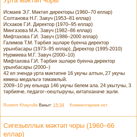
Урта мәктәп чоры
Исмаев Э.Г. Мәктәп директоры (1960–70 еллар)
Солтанова Н.Г. Завуч (1953–81 еллар)
Исхаков Г.И. Директор (1970–95 еллар)
Мингазова М.А. Завуч (1982–86 еллар)
Мифтахова Г.И. Завуч (1986–2000 еллар)
Галимов Т.М. Тәрбия эшләре буенча директор
урынбасары (1973–95 еллар), Директор (1995-2010)
Нурмиева М.Г. Завуч (2000–10)
Мифтахова Г.И. Тәрбия эшләре буенча директор
урынбасары (2000–)
42 ел эчендә урта мәктәпне 16 укучы алтын, 27 укучы
көмеш медальгә тәмамлый.
2009–10 уку елында 146 укучы белем ала. 24 укытучы, 3
тәрбияче, педагог–оештыручы, китапханәче эшли.
Rustem Khayrulla
Вакыт:
19:34
Комментариев нет:
Сигезьеллык мәктәп чоры (1960–66
еллар)