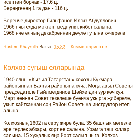
исәптән борчак - 17,6 ц.
Бәрәңгенең 1 га дан - 116 ц.
Беренче директор Гильфанов Илгиз Абдуллович.
1966 нчы елда мәктәп, медпункт, кибет салына.
1968 нче елның декабреннән дәүләт утына күчерелә.
Rustem Khayrulla
Вакыт:
15:32
Комментариев нет:
Колхоз сугыш елларында
1940 елны «Кызыл Татарстан» кохозы Кукмара
районыннан Балтач районына күчә. Моңа авыл Советы
председателе Гыйлметдинов Шәйхетдин зур көч куя.
Март аеннан Совет төзелеше буенча укырга җибәрелә,
укып кайтканнан соң Район Советына инструктор итеп
алына.
Колхозның 1602 га сөрү җире була, 35 башлык мөгезле
эре терлек абзары, корт өе салына. Урамга таш юллар
салына. 15 хуҗалык яңа йорт салып чыга. Колхоз