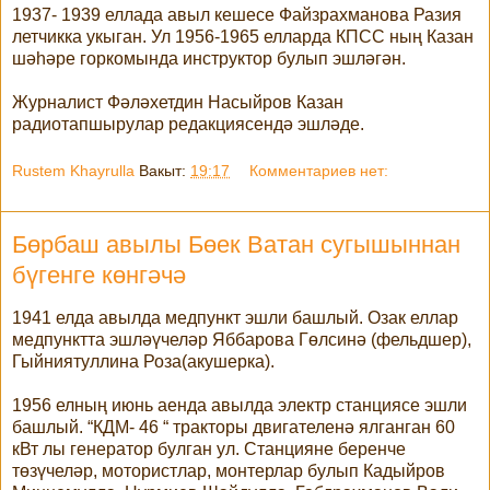
1937- 1939 еллада авыл кешесе Файзрахманова Разия
летчикка укыган. Ул 1956-1965 елларда КПСС ның Казан
шәһәре горкомында инструктор булып эшләгән.
Журналист Фәләхетдин Насыйров Казан
радиотапшырулар редакциясендә эшләде.
Rustem Khayrulla
Вакыт:
19:17
Комментариев нет:
Бөрбаш авылы Бөек Ватан сугышыннан
бүгенге көнгәчә
1941 елда авылда медпункт эшли башлый. Озак еллар
медпунктта эшләүчеләр Яббарова Гөлсинә (фельдшер),
Гыйниятуллина Роза(акушерка).
1956 елның июнь аенда авылда электр станциясе эшли
башлый. “КДМ- 46 “ тракторы двигателенә ялганган 60
кВт лы генератор булган ул. Станцияне беренче
төзүчеләр, мотористлар, монтерлар булып Кадыйров