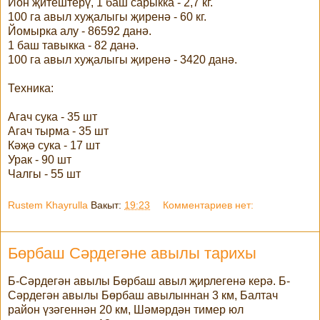
Йон җитештерү, 1 баш сарыкка - 2,7 кг.
100 га авыл хуҗалыгы җиренә - 60 кг.
Йомырка алу - 86592 данә.
1 баш тавыкка - 82 данә.
100 га авыл хуҗалыгы җиренә - 3420 данә.
Техника:
Агач сука - 35 шт
Агач тырма - 35 шт
Кәҗә сука - 17 шт
Урак - 90 шт
Чалгы - 55 шт
Rustem Khayrulla
Вакыт:
19:23
Комментариев нет:
Бөрбаш Сәрдегәне авылы тарихы
Б-Сәрдегән авылы Бөрбаш авыл җирлегенә керә. Б-
Сәрдегән авылы Бөрбаш авылыннан 3 км, Балтач
район үзәгеннән 20 км, Шәмәрдән тимер юл