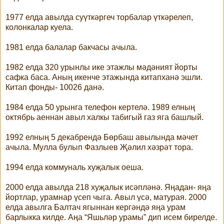
1977 елда авылда суүткәргеч торбалар үткәрелеп,
колонкалар куела.
1981 елда балалар бакчасы ачыла.
1982 елда 320 урынлы ике этажлы мәдәният йорты
сафка баса. Аның икенче этажында китапханә эшли.
Китап фонды- 10026 данә.
1984 елда 50 урынга телефон кертелә. 1989 елның
октябрь аеннан авыл халкы табигый газ яга башлый.
1992 елның 5 декабрендә Бөрбаш авылында мәчет
ачыла. Мулла булып Фазлыев Җәлил хәзрәт тора.
1994 елда коммуналь хуҗалык оеша.
2000 елда авылда 218 хуҗалык исәпләнә. Яңадан- яңа
йортлар, урамнар үсеп чыга. Авыл үсә, матурая. 2000
елда авылга Балтач ягыннан кергәндә яңа урам
барлыкка килде. Аңа “Яшьләр урамы” дип исем бирелде.