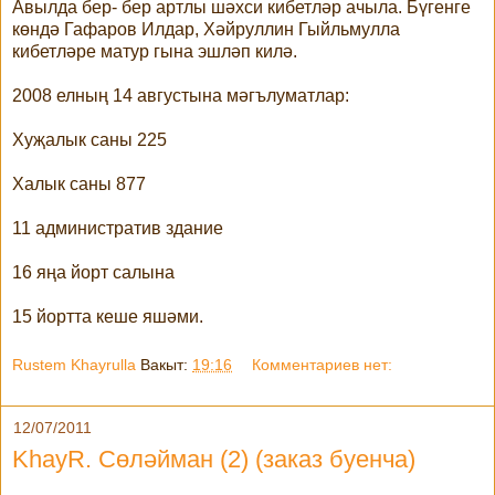
Авылда бер- бер артлы шәхси кибетләр ачыла. Бүгенге
көндә Гафаров Илдар, Хәйруллин Гыйльмулла
кибетләре матур гына эшләп килә.
2008 елның 14 августына мәгълуматлар:
Хуҗалык саны 225
Халык саны 877
11 административ здание
16 яңа йорт салына
15 йортта кеше яшәми.
Rustem Khayrulla
Вакыт:
19:16
Комментариев нет:
12/07/2011
KhayR. Сөләйман (2) (заказ буенча)