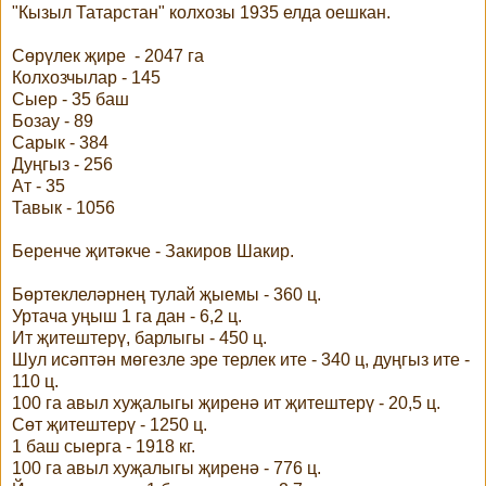
"Кызыл Татарстан" колхозы 1935 елда оешкан.
Сөрүлек җире - 2047 га
Колхозчылар - 145
Сыер - 35 баш
Бозау - 89
Сарык - 384
Дуңгыз - 256
Ат - 35
Тавык - 1056
Беренче җитәкче - Закиров Шакир.
Бөртеклеләрнең тулай җыемы - 360 ц.
Уртача уңыш 1 га дан - 6,2 ц.
Ит җитештерү, барлыгы - 450 ц.
Шул исәптән мөгезле эре терлек ите - 340 ц, дуңгыз ите -
110 ц.
100 га авыл хуҗалыгы җиренә ит җитештерү - 20,5 ц.
Сөт җитештерү - 1250 ц.
1 баш сыерга - 1918 кг.
100 га авыл хуҗалыгы җиренә - 776 ц.