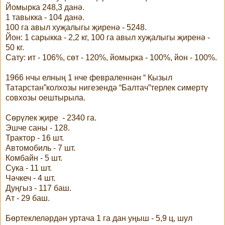
Йомырка 248,3 данә.
1 тавыкка - 104 данә.
100 га авыл хуҗалыгы җиренә - 5248.
Йон: 1 сарыкка - 2,2 кг, 100 га авыл хуҗалыгы җиренә -
50 кг.
Сату: ит - 106%, сөт - 120%, йомырка - 100%, йон - 100%.
1966 нчы елның 1 нче февраленнән “ Кызыл
Татарстан”колхозы нигезендә “Балтач”терлек симертү
совхозы оештырыла.
Сөрүлек җире - 2340 га.
Эшче саны - 128.
Трактор - 16 шт.
Автомобиль - 7 шт.
Комбайн - 5 шт.
Сука - 11 шт.
Чәчкеч - 4 шт.
Дуңгыз - 117 баш.
Ат - 29 баш.
Бөртеклеләрдән уртача 1 га дан уңыш - 5,9 ц, шул