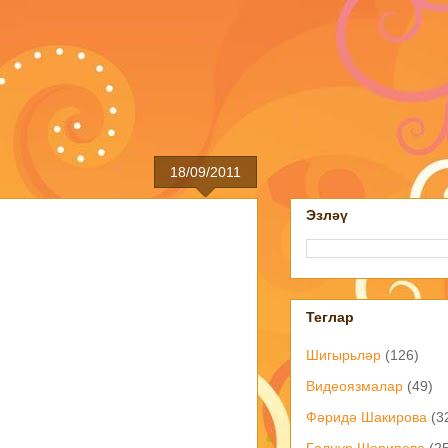
18/09/2011
Эзләү
Теглар
Шигырьләр
(126)
Видеоязмалар
(49)
Фәридә Шакирова
(3
Гөлнур Шәрипова
(2