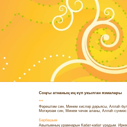
Соңгы атнаның иң күп укылган язмалары
***
Фәрештәм син, Минем хисләр дәрьясы, Аллаһ бүл
Могҗизам син, Минем чәчәк аланы, Аллаһ сүнмәс 
Бөрбашым
Авылымның урамнарын Кабат-кабат урадым. Ирке