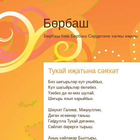
Бөрбаш
Бөрбаш һәм Бөрбаш Сәрдегәне халкы иҗаты
Тукай иҗатына сәяхәт
Без шигырьләр күп укыйбыз,
Күп шагыйрьләр беләбез.
Үзебез дә әз-мәз шулай,
Шигырь язып карыйбыз.
Шәүкәт Галиев, Миңнуллин,
Дигән исемнәр таныш.
Габдулла Тукай дигәнен,
Сөйләп бирергә тырыш.
Аның хәйләкәр Былтыры,