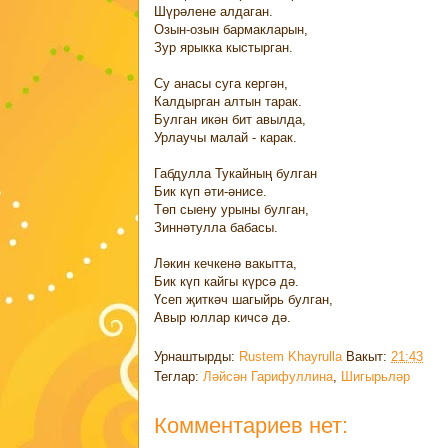
Шүрәлене алдаган.
Озын-озын бармакларын,
Зур ярыкка кыстырган.
Су анасы суга кергән,
Калдырган алтын тарак.
Булган икән бит авылда,
Урлаучы малай - карак.
Габдулла Тукайның булган
Бик күп әти-әнисе.
Төп сыену урыны булган,
Зиннәтулла бабасы.
Ләкин кечкенә вакытта,
Бик күп кайгы күрсә дә.
Үсеп җиткәч шагыйрь булган,
Авыр юллар кичсә дә.
Урнаштырды:
Rustem Khayrulla
Вакыт:
21:43
Теглар:
Ләйсән Гарифуллина
,
Шигырьләр
Комментариев нет: