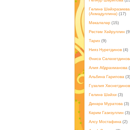
Гөлинә Шәйхразиева
(Ахмадуллина)
(17)
Мәкаләләр
(15)
Рөстәм Хәйруллин
(9
Тарих
(9)
Нияз Нуретдинов
(4)
Әнисә Сәләхетдинов
Алия Абдрахманова
Альбина Гарипова
(3
Гүзәлия Хөснетдино
Гөлинә Шәйхи
(3)
Динәрә Муратова
(3)
Кәрим Газизуллин
(3)
Алсу Мостафина
(2)