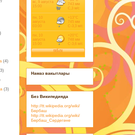
)
а
(4)
(3)
Намаз вакытлары
)
ва
(3)
Без Википедияда
http://tt.wikipedia.org/wiki/
Бөрбаш
http://tt.wikipedia.org/wiki/
Бөрбаш_Сәрдегәне