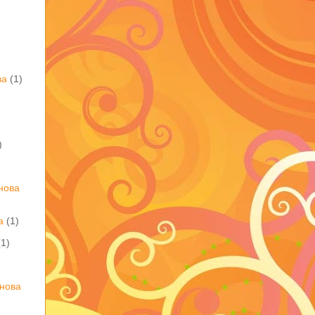
)
ва
(1)
)
нова
а
(1)
(1)
нова