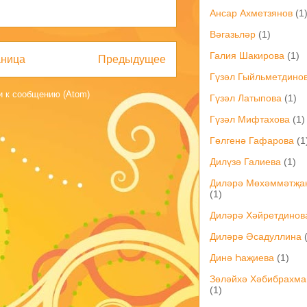
Ансар Ахметзянов
(1
Вәгазьләр
(1)
Галия Шакирова
(1)
аница
Предыдущее
Гүзәл Гыйльметдино
 к сообщению (Atom)
Гүзәл Латыпова
(1)
Гүзәл Мифтахова
(1)
Гөлгенә Гафарова
(1
Дилүзә Галиева
(1)
Диләрә Мөхәммәтҗа
(1)
Диләрә Хәйретдинов
Диләрә Әсадуллина
Динә Һаҗиева
(1)
Зөләйхә Хәбибрахма
(1)