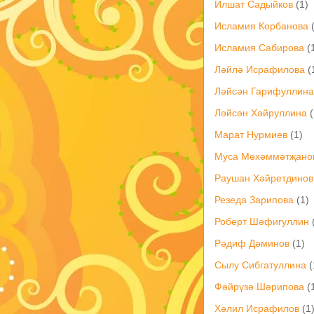
Илшат Садыйков
(1)
Исламия Корбанова
Исламия Сабирова
(
Ләйлә Исрафилова
(
Ләйсән Гарифуллина
Ләйсән Хәйруллина
(
Марат Нурмиев
(1)
Муса Мөхәммәтҗано
Раушан Хәйретдинов
Резеда Зарипова
(1)
Роберт Шәфигуллин
Рәдиф Дәминов
(1)
Сылу Сибгатуллина
(
Фәйрүзә Шәрипова
(
Хәлил Исрафилов
(1