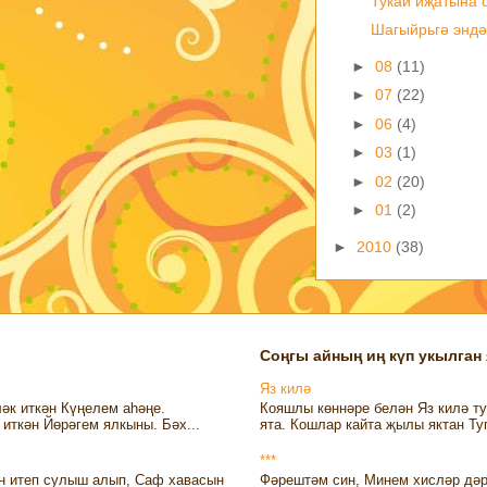
Тукай иҗатына 
Шагыйрьгә энд
►
08
(11)
►
07
(22)
►
06
(4)
►
03
(1)
►
02
(20)
►
01
(2)
►
2010
(38)
Соңгы айның иң күп укылган
Яз килә
әк иткән Күңелем аһәңе.
Кояшлы көннәре белән Яз килә ту
иткән Йөрәгем ялкыны. Бәх...
ята. Кошлар кайта җылы яктан Ту
***
н итеп сулыш алып, Саф хавасын
Фәрештәм син, Минем хисләр дәр