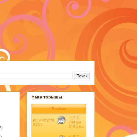
Һава торышы
Бөрбаш
2)
5)