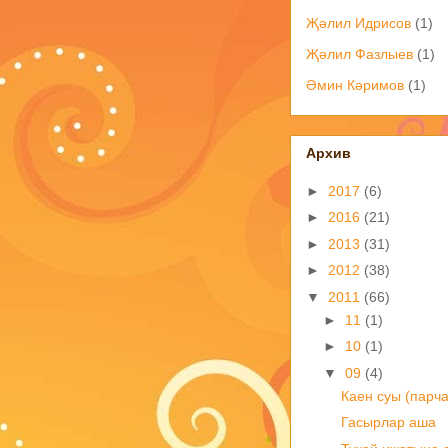
Җәлил Идрисов
(1)
Җәлил Фазлыев
(1)
Әмин Кәримов
(1)
Архив
►
2017
(6)
►
2016
(21)
►
2013
(31)
►
2012
(38)
▼
2011
(66)
►
11
(1)
►
10
(1)
▼
09
(4)
Каен суы (парча
Гасырлар аша