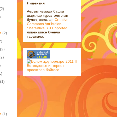
Лицензия
(2)
Аерым язмада башка
шартлар күрсәтелмәгән
)
булса, язмалар
Creative
Commons Attribution-
ShareAlike 3.0 Unported
лицензиясе буенча
а
(2)
таратыла.
2)
(2)
(2)
)
1)
(1)
а
(1)