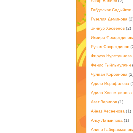
Асаф Вәлиев
(2)
Габделхак Садыйков
Гүзәлия Дәминова
(2
Зиннур Хөсәенов
(2)
Илзирә Фәхертдинов
Рүзәл Фәхретдинов
(
Фирүзә Нуретдинова
Фәнис Гыйльмуллин
Чулпан Корбанова
(2
Адилә Исрафилова
(
Адилә Хөснетдинова
Азат Зарипов
(1)
Айназ Хөсәенова
(1)
Ал­су Ла­тый­по­ва
(1)
Алинә Габдрахманов