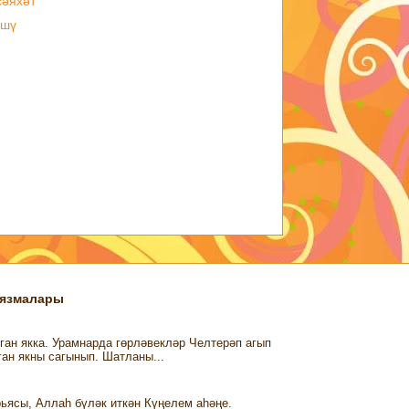
сәяхәт
әшү
 язмалары
ган якка. Урамнарда гөрләвекләр Челтерәп агып
ган якны сагынып. Шатланы...
ьясы, Аллаһ бүләк иткән Күңелем аһәңе.