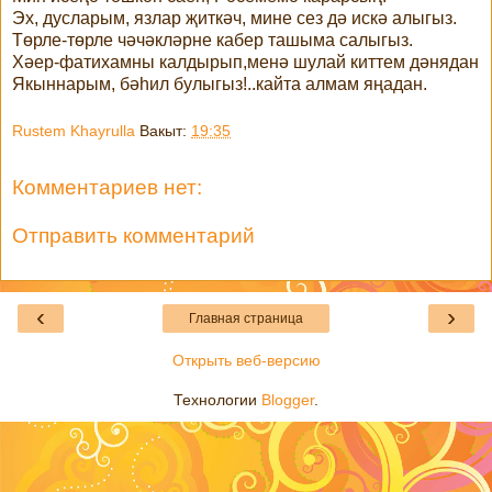
Эх, дусларым, язлар җиткәч, мине сез дә искә алыгыз.
Төрле-төрле чәчәкләрне кабер ташыма салыгыз.
Хәер-фатихамны калдырып,менә шулай киттем дәнядан
Якыннарым, бәһил булыгыз!..кайта алмам яңадан.
Rustem Khayrulla
Вакыт:
19:35
Комментариев нет:
Отправить комментарий
‹
›
Главная страница
Открыть веб-версию
Технологии
Blogger
.