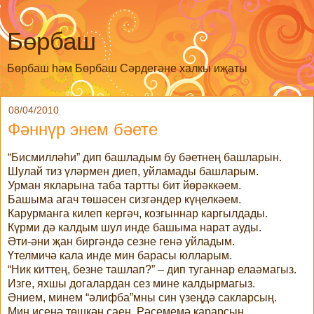
Бөрбаш
Бөрбаш һәм Бөрбаш Сәрдегәне халкы иҗаты
08/04/2010
Фәннүр энем бәете
“Бисмилләһи” дип башладым бу бәетнең башларын.
Шулай тиз үләрмен диеп, уйламады башларым.
Урман якларына таба тартты бит йөрәккәем.
Башыма агач төшәсен сизгәндер күңелкәем.
Карурманга килеп кергәч, козгыннар каргылдады.
Күрми дә калдым шул инде башыма нарат ауды.
Әти-әни җан биргәндә сезне генә уйладым.
Үтелмичә кала инде мин барасы юлларым.
“Ник киттең, безне ташлап?” – дип туганнар елаәмагыз.
Изге, яхшы догалардан сез мине калдырмагыз.
Әнием, минем “әлифба”мны син үзеңдә сакларсың.
Мин исеңә төшкән саен, Рәсемемә карарсың.