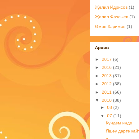
Җәлил Идрисов
(1)
Җәлил Фазлыев
(1)
Әмин Кәримов
(1)
Архив
►
2017
(6)
►
2016
(21)
►
2013
(31)
►
2012
(38)
►
2011
(66)
▼
2010
(38)
►
08
(2)
▼
07
(11)
Күндем инде
Яшәү дәрте кай