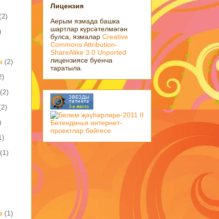
Лицензия
(2)
Аерым язмада башка
шартлар күрсәтелмәгән
)
булса, язмалар
Creative
Commons Attribution-
ShareAlike 3.0 Unported
лицензиясе буенча
а
(2)
таратыла.
2)
(2)
(2)
)
1)
(1)
а
(1)