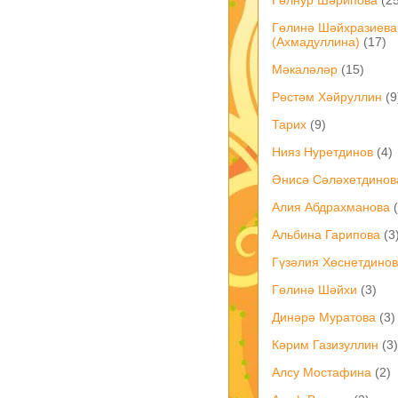
Гөлинә Шәйхразиева
(Ахмадуллина)
(17)
Мәкаләләр
(15)
Рөстәм Хәйруллин
(9
Тарих
(9)
Нияз Нуретдинов
(4)
Әнисә Сәләхетдинов
Алия Абдрахманова
Альбина Гарипова
(3
Гүзәлия Хөснетдино
Гөлинә Шәйхи
(3)
Динәрә Муратова
(3)
Кәрим Газизуллин
(3)
Алсу Мостафина
(2)