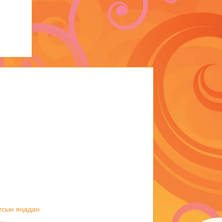
тсын яңадан