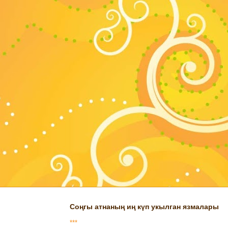
Соңгы атнаның иң күп укылган язмалары
***