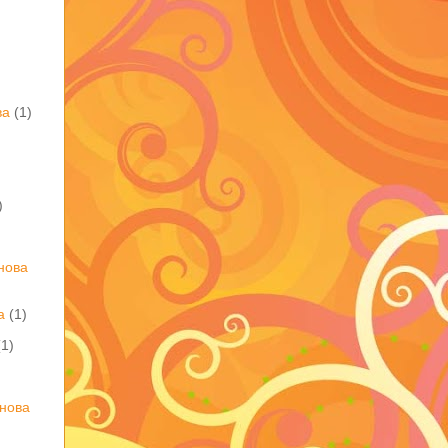
)
ва
(1)
)
нова
а
(1)
(1)
нова