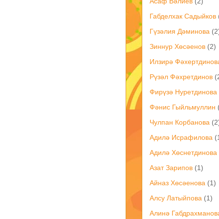
Асаф Вәлиев
(2)
Габделхак Садыйков
Гүзәлия Дәминова
(2
Зиннур Хөсәенов
(2)
Илзирә Фәхертдинов
Рүзәл Фәхретдинов
(
Фирүзә Нуретдинова
Фәнис Гыйльмуллин
Чулпан Корбанова
(2
Адилә Исрафилова
(
Адилә Хөснетдинова
Азат Зарипов
(1)
Айназ Хөсәенова
(1)
Ал­су Ла­тый­по­ва
(1)
Алинә Габдрахманов