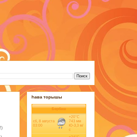
Һава торышы
Бөрбаш
2)
5)