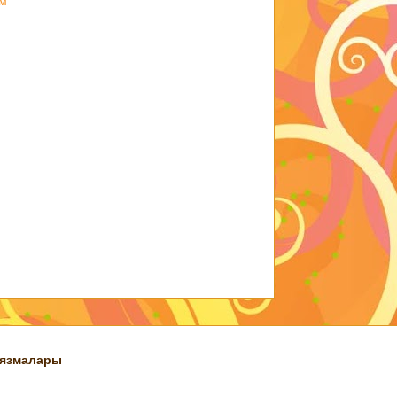
м
 язмалары