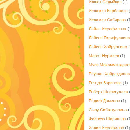
Илшат Садыйков
(1)
Исламия Корбанова
Исламия Сабирова
(
Ләйлә Исрафилова
(
Ләйсән Гарифуллина
Ләйсән Хәйруллина
(
Марат Нурмиев
(1)
Муса Мөхәммәтҗано
Раушан Хәйретдинов
Резеда Зарипова
(1)
Роберт Шәфигуллин
Рәдиф Дәминов
(1)
Сылу Сибгатуллина
(
Фәйрүзә Шәрипова
(
Хәлил Исрафилов
(1