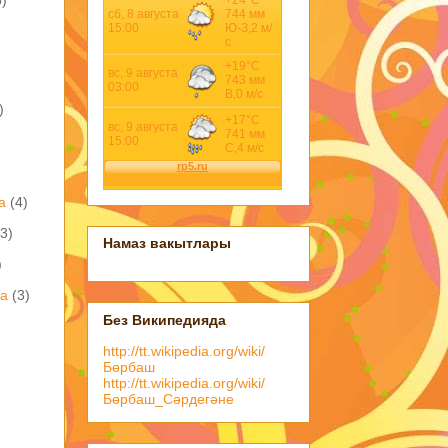
)
а
(4)
(3)
Намаз вакытлары
)
ва
(3)
Без Википедияда
http://tt.wikipedia.org/wiki/
Бөрбаш
http://tt.wikipedia.org/wiki/
Бөрбаш_Сәрдегәне