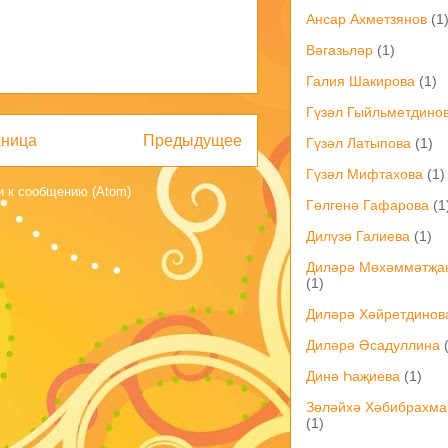
Ансар Ахметзянов
(1
Вәгазьләр
(1)
Галия Шакирова
(1)
Гүзәл Гыйльметдино
аница
Предыдущее
Гүзәл Латыпова
(1)
Гүзәл Мифтахова
(1)
 к сообщению (Atom)
Гөлгенә Гафарова
(1
Дилүзә Галиева
(1)
Диләрә Мөхәммәтҗа
(1)
Диләрә Хәйретдинов
Диләрә Әсадуллина
Динә Һаҗиева
(1)
Зөләйхә Хәбибрахма
(1)