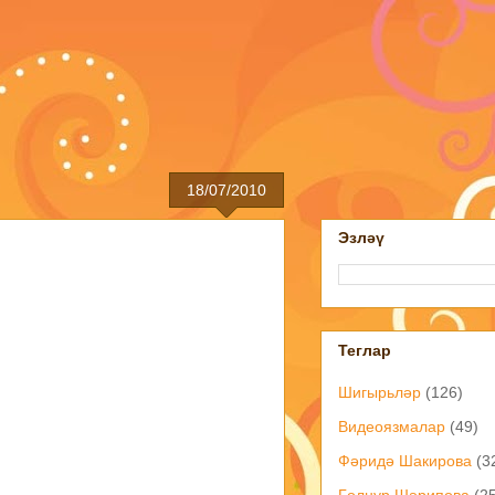
18/07/2010
Эзләү
Теглар
Шигырьләр
(126)
Видеоязмалар
(49)
Фәридә Шакирова
(3
Гөлнур Шәрипова
(2