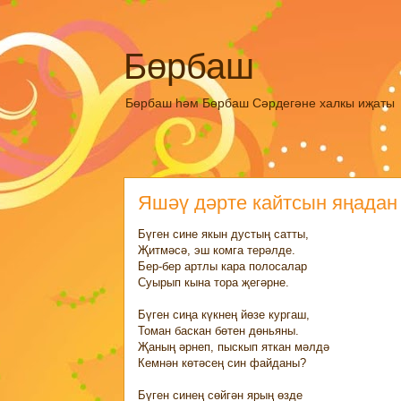
Бөрбаш
Бөрбаш һәм Бөрбаш Сәрдегәне халкы иҗаты
Яшәү дәрте кайтсын яңадан
Бүген сине якын дустың сатты,
Җитмәсә, эш комга терәлде.
Бер-бер артлы кара полосалар
Суырып кына тора җегәрне.
Бүген сиңа күкнең йөзе кургаш,
Томан баскан бөтен дөньяны.
Җаның әрнеп, пыскып яткан мәлдә
Кемнән көтәсең син файданы?
Бүген синең сөйгән ярың өзде