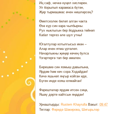
Иң саф, нечкә күңел хисләрен.
Ул борылып карамаса бүтән,
Җир тырмашмас өчен нишләрсең?
Өметсезлек биләп алган чакта
Өзә күр син кара чылбырны.
Рух ныклыгын бер йодрыкка төйнәп
Кабат тергез әле шул утны!
Югалтулар котылгысыз икән –
Алар өчен ятма үртәлеп.
Начарлыкны җиңәр көчең булса
Үзгәртергә тап бер әмәлен.
Бирешмә син язмыш давылына,
Ярдәм һәм көч сора Ходайдан!
Кичә яшьнәп яңгыр койган иде,
Бүген инде кояш елмайган!
Фәрештәләр ярдәм итсен сиңа,
Яшәү дәрте кайтсын яңадан!
Урнаштырды:
Rustem Khayrulla
Вакыт:
09:47
Теглар:
Фәридә Шакирова
,
Шигырьләр