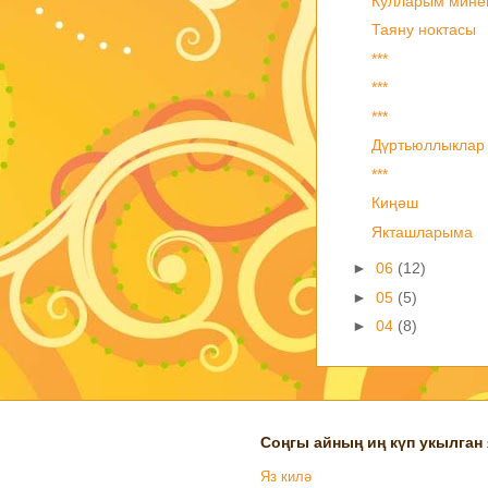
Кулларым мине
Таяну ноктасы
***
***
***
Дүртьюллыклар
***
Киңәш
Якташларыма
►
06
(12)
►
05
(5)
►
04
(8)
Соңгы айның иң күп укылган
Яз килә